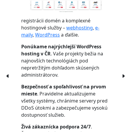
registrácii domén a komplexné
hostingové služby –
webhosting
,
e-
maily
,
WordPress
a ďalšie.
Ponúkame najrýchlejší WordPress
hosting v ČR
. Vaše projekty bežia na
najnovších technológiách pod
nepretržitým dohľadom skúsených
administrátorov.
Bezpečnosť a spoľahlivosť na prvom
mieste
. Pravidelne aktualizujeme
všetky systémy, chránime servery pred
DDoS útokmi a zabezpečujeme vysokú
dostupnosť služieb.
Živá zákaznícka podpora 24/7
.