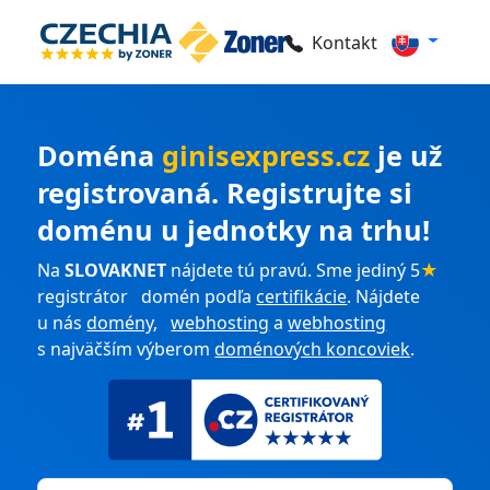
Kontakt
Doména
ginisexpress.cz
je už
registrovaná. Registrujte si
doménu u jednotky na trhu!
Na
SLOVAKNET
nájdete tú pravú. Sme jediný 5
★
registrátor domén podľa
certifikácie
. Nájdete
u nás
domény
,
webhosting
a
webhosting
s najväčším výberom
doménových koncoviek
.