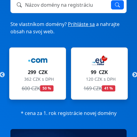
Názov domény na registráciu alebo prevod
Ste vlastníkom domény?
Prihláste sa
a nahrajte
obsah na svoj web.
299 CZK
99 CZK
362 CZK s DPH
120 CZK s DPH
600 CZK
169 CZK
50 %
41 %
* cena za 1. rok registrácie novej domény